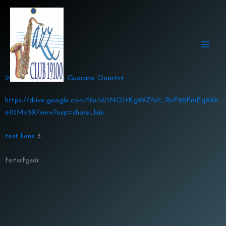
Aller
au
contenu
2022-01-15 Presse Guarana Quartet :
https://drive.google.com/file/d/1NQItKg99Zfxh_RnF88FmEq8Ab
eI0Mv3X/view?usp=share_link
test liens
3
fsrtsrfgsdr