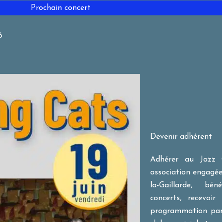
Prochain concert
6
Devenir adhérent
Adhérer au Jazz C
association engagée 
la-Gaillarde, béné
concerts, recevoi
programmation par m