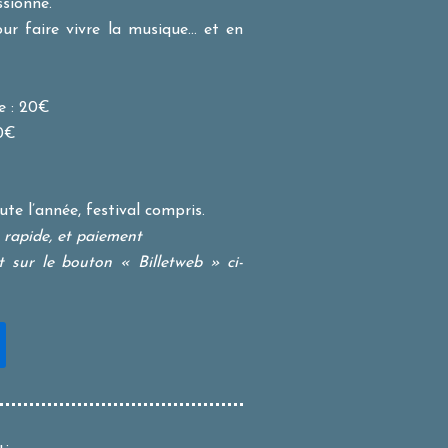
ssionné.
ur faire vivre la musique… et en
e : 20€
30€
te l’année, festival compris.
t rapide, et paiement
t sur le bouton « Billetweb » ci-