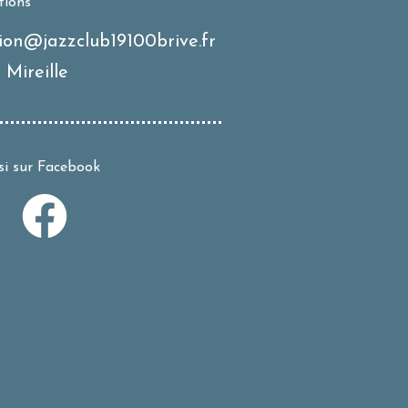
tions
on@jazzclub19100brive.fr
 Mireille
si sur Facebook