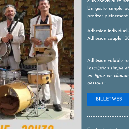
club convivial et pa
Un geste simple po
profiter pleinement.
Adhésion individuell
Adhésion couple : 
Adhésion valable tou
I
nscription simple e
en ligne en cliquan
dessous :
BILLETWEB