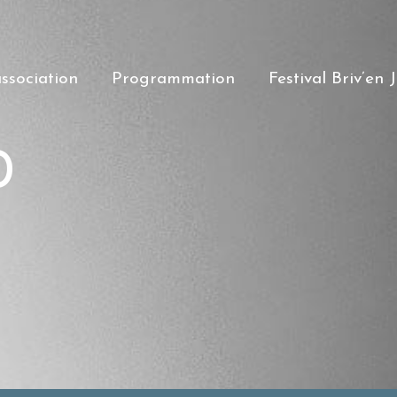
association
Programmation
Festival Briv’en 
0