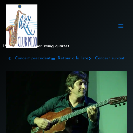
Aller
au
contenu
13 mai 2022 - Minor swing quartet
Concert précédent
Retour à la liste
Concert suivant