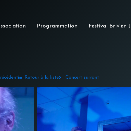
association
Programmation
Festival Briv’en 
récédent
Retour à la liste
Concert suivant